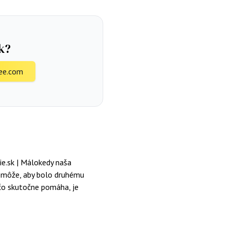
k?
ee.com