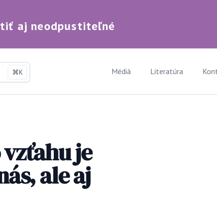
iť aj neodpustiteľné
adávanie
Médiá
Literatúra
Kon
⌘K
 vzťahu je
nás, ale aj