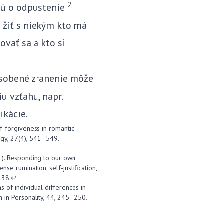
2
jú o odpustenie
 žiť s niekým kto má
ovať sa a kto si
pôsobené zranenie môže
u vzťahu, napr.
ikácie.
elf-forgiveness in romantic
logy, 27(4), 541–549.
011). Responding to our own
se rumination, self-justification,
238.
↩
ns of individual differences in
 in Personality, 44, 245–250.