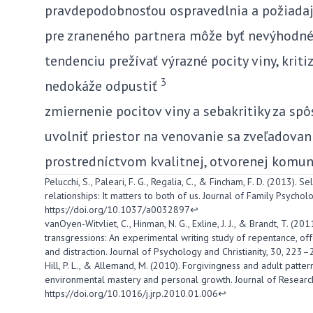
pravdepodobnosťou ospravedlnia a požiada
pre zraneného partnera môže byť nevýhodné
tendenciu prežívať výrazné pocity viny, kritiz
3
nedokáže odpustiť
zmiernenie pocitov viny a sebakritiky za s
uvolniť priestor na venovanie sa zveľadovani
prostredníctvom kvalitnej, otvorenej komun
Pelucchi, S., Paleari, F. G., Regalia, C., & Fincham, F. D. (2013). S
relationships: It matters to both of us. Journal of Family Psycho
https://doi.org/10.1037/a0032897
↩
vanOyen-Witvliet, C., Hinman, N. G., Exline, J. J., & Brandt, T. (2
transgressions: An experimental writing study of repentance, offen
and distraction. Journal of Psychology and Christianity, 30, 223–
Hill, P. L., & Allemand, M. (2010). Forgivingness and adult patter
environmental mastery and personal growth. Journal of Research
https://doi.org/10.1016/j.jrp.2010.01.006
↩