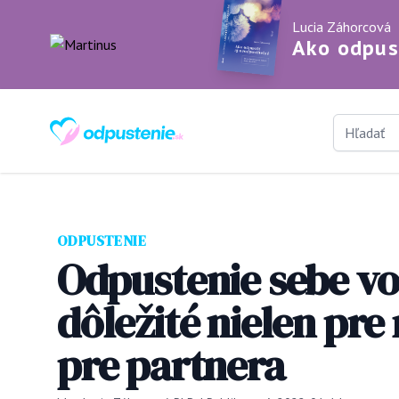
Lucia Záhorcová
Ako odpust
Rýchle vyhľ
Odpustenie.sk
ODPUSTENIE
Odpustenie sebe vo
dôležité nielen pre 
pre partnera