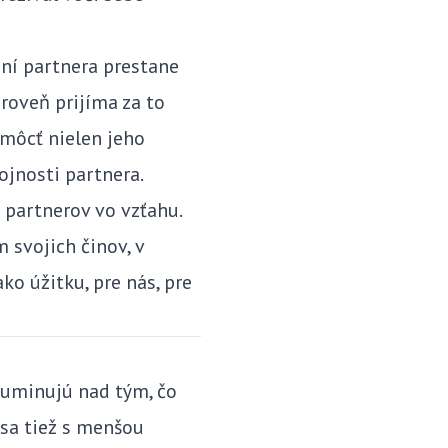
ení partnera prestane
ároveň prijíma za to
môcť nielen jeho
ojnosti partnera.
partnerov vo vzťahu.
 svojich činov, v
o úžitku, pre nás, pre
 ruminujú nad tým, čo
 sa tiež s menšou