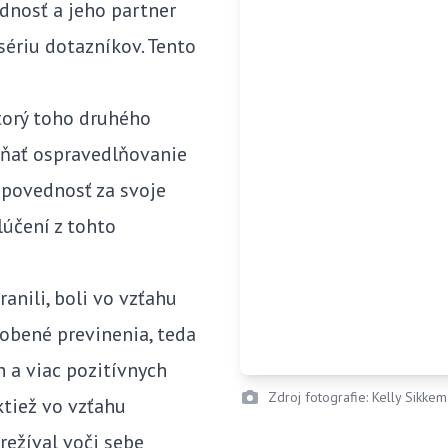
ednosť a jeho partner
sériu dotazníkov. Tento
torý toho druhého
ŕňať ospravedlňovanie
odpovednosť za svoje
ylúčení z tohto
ranili, boli vo vzťahu
sobené previnenia, teda
h a viac pozitívnych
Zdroj fotografie: Kelly Sikke
ktiež vo vzťahu
prežíval voči sebe