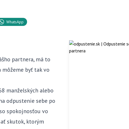
WhatsApp
ášho partnera, má to
ja môžeme byť tak vo
168 manželských alebo
 na odpustenie sebe po
 so spokojnosťou vo
sať skutok, ktorým