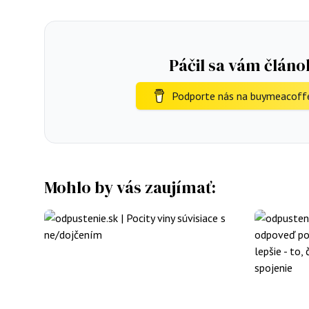
Páčil sa vám článo
Podporte nás na buymeacoff
Mohlo by vás zaujímať: