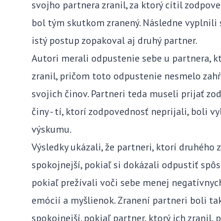
svojho partnera zranil, za ktorý cítil zodpov
bol tým skutkom zranený. Následne vyplnili 
istý postup zopakoval aj druhý partner.
Autori merali odpustenie sebe u partnera, k
zranil, pričom toto odpustenie nesmelo zah
svojich činov. Partneri teda museli prijať z
činy - tí, ktorí zodpovednosť neprijali, boli v
výskumu.
Výsledky ukázali, že partneri, ktorí druhého z
spokojnejší, pokiaľ si dokázali odpustiť spô
pokiaľ prežívali voči sebe menej negatívnyc
emócií a myšlienok. Zranení partneri boli ta
spokojnejší. pokiaľ partner, ktorý ich zranil, 