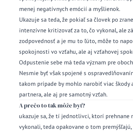
menej negatívnych emócií a myšlienok.
Ukazuje sa teda, že pokiaľ sa človek po zran
intenzívne kritizovať za to, čo vykonal, ale z
zodpovednosť a je mu to ľúto, môže to napo
spokojnosti vo vzťahu, ale aj vzťahovej spok
Odpustenie sebe má teda význam pre oboch 
Nesmie byť však spojené s ospravedlňovaním
takom prípade by mohlo narobiť viac škody ak
partnera, ale aj pre samotný vzťah.
A prečo to tak môže byť?
ukazuje sa, že tí jednotlivci, ktorí prehnane
vykonali, teda opakovane o tom premýšľajú,