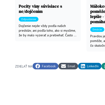
Pocity viny súvisiace s
Máloke
ne/dojčením
pomôže
lepšie -
Odpustenie
pomáha,
Dojčenie nejde vždy podľa našich
Emócie
predstáv, ani podľa toho, ako si myslíme,
že by malo vyzerať a prebiehať. Často je
Pravdou j
kratšie, ako sme si želali, bolestivé,
pomôže, a
náročné, či sprevádzané štrajkom.
čo skutočn
Brown
Facebook
Email
LinkedIn
ZDIELAŤ NA: