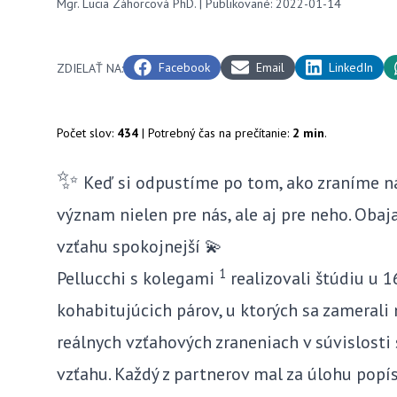
Mgr. Lucia Záhorcová PhD.
| Publikované: 2022-01-14
Facebook
Email
LinkedIn
ZDIELAŤ NA:
Počet slov:
434
| Potrebný čas na prečítanie:
2 min
.
✨
Keď si odpustíme po tom, ako zraníme n
význam nielen pre nás, ale aj pre neho. Oba
vzťahu spokojnejší 💫
1
Pellucchi s kolegami
realizovali štúdiu u 
kohabitujúcich párov, u ktorých sa zamerali
reálnych vzťahových zraneniach v súvislosti
vzťahu. Každý z partnerov mal za úlohu popí