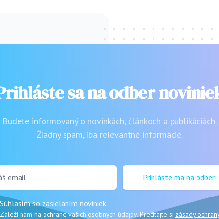
Prihláste sa na odber novinie
Budete informovaný o novinkách, článkoch a publikáciách.
Žiadny spam, iba relevantné informácie.
email
Prihláste ma na odber
Súhlasím so zasielaním noviniek.
Záleží nám na ochrane vašich osobných údajov. Prečítajte si
zásady ochran