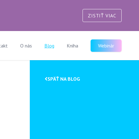
ZISTIŤ VIAC
takt
O nás
Blog
Kniha
Webinár
SPÄŤ NA BLOG