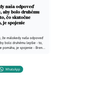
dy naša odpoveď
, aby bolo druhému
 to, čo skutočne
 je spojenie
e, že málokedy naša odpoveď
by bolo druhému lepšie - to,
e pomáha, je spojenie - Brené
WhatsApp